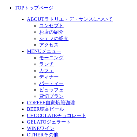
TOP
トップページ
ABOUT
ラトリエ・デ・サンスについて
コンセプト
お店の紹介
シェフの紹介
アクセス
MENU
メニュー
モーニング
ランチ
カフェ
ディナー
パーティー
ビュッフェ
貸切プラン
COFFEE
自家焙煎珈琲
BEER
穂高ビール
CHOCOLATE
チョコレート
GELATO
ジェラート
WINE
ワイン
OTHER
その他