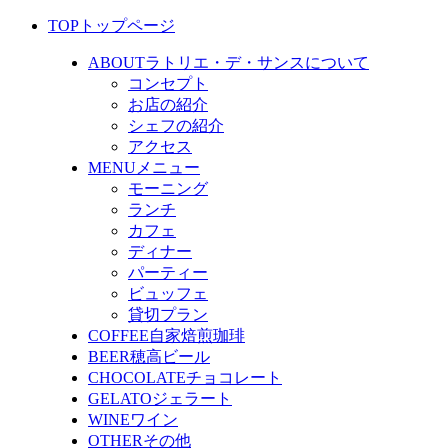
TOP
トップページ
ABOUT
ラトリエ・デ・サンスについて
コンセプト
お店の紹介
シェフの紹介
アクセス
MENU
メニュー
モーニング
ランチ
カフェ
ディナー
パーティー
ビュッフェ
貸切プラン
COFFEE
自家焙煎珈琲
BEER
穂高ビール
CHOCOLATE
チョコレート
GELATO
ジェラート
WINE
ワイン
OTHER
その他