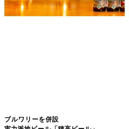
ブルワリーを併設
実力派地ビール「穂高ビール」