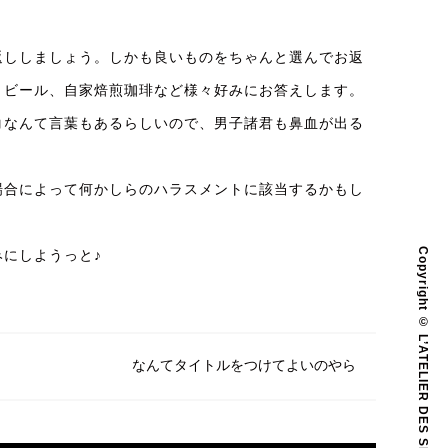
返ししましょう。しかも良いものをちゃんと選んでお返
トビール、自家焙煎珈琲など様々好みにお答えします。
コなんて言葉もあるらしいので、男子諸君も鼻血が出る
場合によって何かしらのハラスメントに該当するかもし
Copyright © L’ATELIER DES SENS All Rights Reserved.
にしようっと♪
なんてタイトルをつけてよいのやら