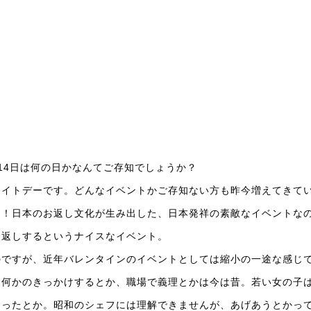
月14日は何の日かなんてご存知でしょうか？
ワイトデーです。どんなイベントかご存知ない方も昨今増えてきて
う！日本のお返し文化が生み出した、日本発祥の素敵なイベントな
お返しするというナイスなイベント。
のですが、近年バレンタインのイベントとしては縮小の一途な感じ
に何かのきっかけするとか、職場で義理とかは今は昔。若い女の子
なったとか。昭和のシェフには理解できませんが、あげあうとかっ