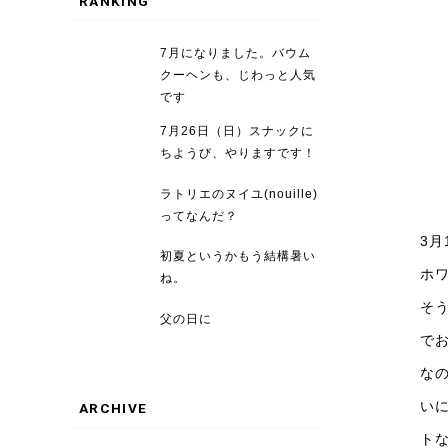
RANKING
7月になりました。バウム
クーヘンも、じわっと人気
です
7月26日（日）スナックに
ちようび、やりますです！
ラトリエのヌイユ(nouille)
ってなんだ？
3
初夏というかもう結構暑い
ホ
ね。
そ
父の日に
で
な
い
ARCHIVE
ト