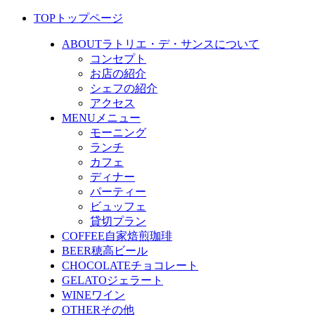
TOP
トップページ
ABOUT
ラトリエ・デ・サンスについて
コンセプト
お店の紹介
シェフの紹介
アクセス
MENU
メニュー
モーニング
ランチ
カフェ
ディナー
パーティー
ビュッフェ
貸切プラン
COFFEE
自家焙煎珈琲
BEER
穂高ビール
CHOCOLATE
チョコレート
GELATO
ジェラート
WINE
ワイン
OTHER
その他