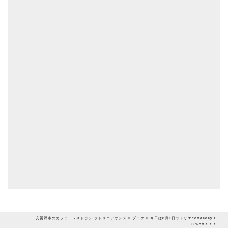
安曇野市のカフェ・レストラン ラトリエデサンス
>
ブログ
>
今日は8月1日ラトリエcoffeeday１
０％off！！！