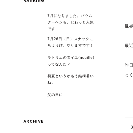
RANKING
7月になりました。バウム
クーヘンも、じわっと人気
世
です
7月26日（日）スナックに
最
ちようび、やりますです！
ラトリエのヌイユ(nouille)
ってなんだ？
昨
っ
初夏というかもう結構暑い
ね。
父の日に
ARCHIVE