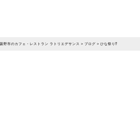
曇野市のカフェ・レストラン ラトリエデサンス
>
ブログ
>
ひな祭り⁉
ェ