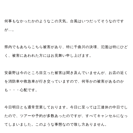
何事もなかったかのようなこの天気。台風はいつだってそうなのです
が…。
県内でもあちらこちら被害があり、特に千曲川の決壊、氾濫は特にひど
く、被害にあわれた方にはお見舞い申し上げます。
安曇野は今のところ目立った被害は聞き及んでいませんが、お店の近く
を消防車や救急車が行き交っていますので、何等かの被害があるのか
も・・・心配です。
今日明日とも通常営業しております。今日に至っては三連休の中日でし
たので、ツアーや予約が多数あったのですが、すべてキャンセルになっ
てしまいました。このような事態なので致し方ありません。