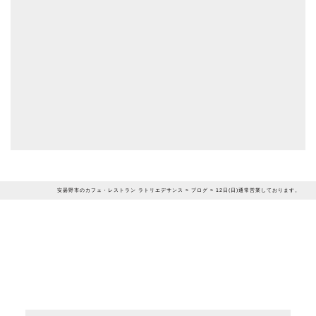
安曇野市のカフェ・レストラン ラトリエデサンス
>
ブログ
>
12日(日)通常営業しております。