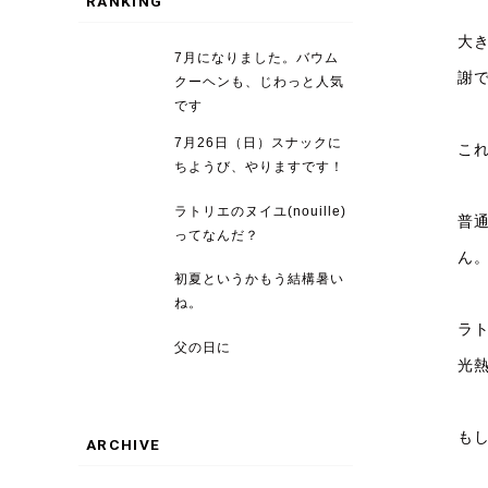
RANKING
大
7月になりました。バウム
謝
クーヘンも、じわっと人気
です
7月26日（日）スナックに
こ
ちようび、やりますです！
ラトリエのヌイユ(nouille)
普
ってなんだ？
ん
初夏というかもう結構暑い
ね。
ラ
父の日に
光
も
ARCHIVE