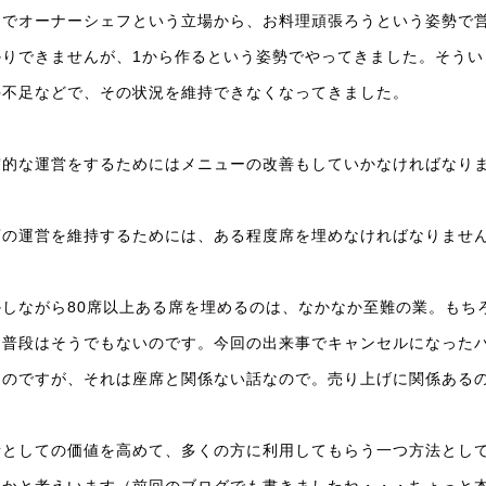
までオーナーシェフという立場から、お料理頑張ろうという姿勢で
かりできませんが、1から作るという姿勢でやってきました。そう
手不足などで、その状況を維持できなくなってきました。
実的な運営をするためにはメニューの改善もしていかなければなり
店の運営を維持するためには、ある程度席を埋めなければなりませ
かしながら80席以上ある席を埋めるのは、なかなか至難の業。もち
、普段はそうでもないのです。今回の出来事でキャンセルになった
たのですが、それは座席と関係ない話なので。売り上げに関係ある
所としての価値を高めて、多くの方に利用してもらう一つ方法とし