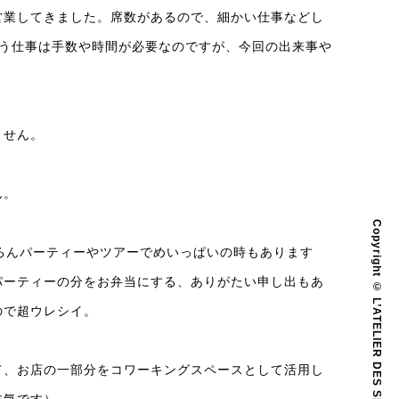
営業してきました。席数があるので、細かい仕事などし
いう仕事は手数や時間が必要なのですが、今回の出来事や
ません。
ん。
Copyright © L’ATELIER DES SENS All Rights Reserved.
ろんパーティーやツアーでめいっぱいの時もあります
パーティーの分をお弁当にする、ありがたい申し出もあ
ので超ウレシイ。
て、お店の一部分をコワーキングスペースとして活用し