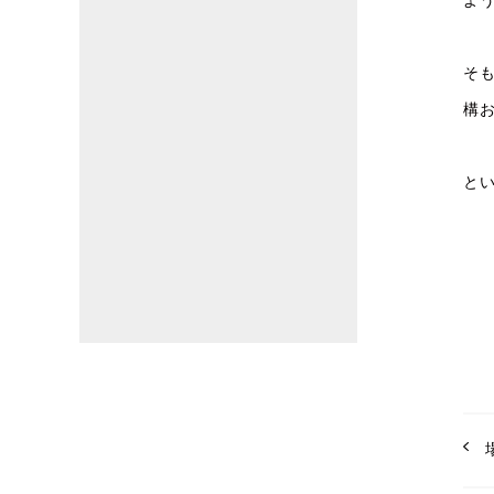
よ
そも
構
と