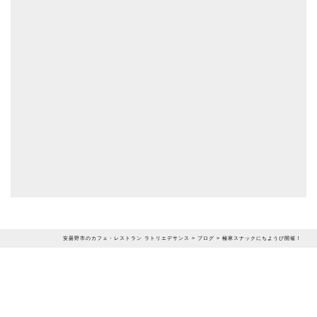
安曇野市のカフェ・レストラン ラトリエデサンス
>
ブログ
>
極寒スナックにちようび開催！