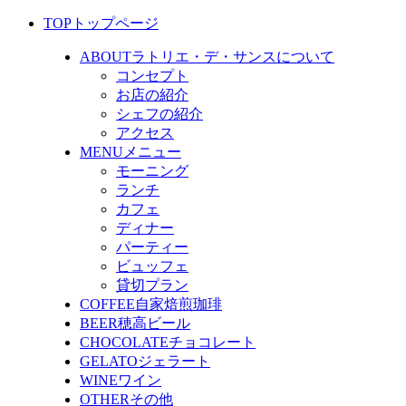
TOP
トップページ
ABOUT
ラトリエ・デ・サンスについて
コンセプト
お店の紹介
シェフの紹介
アクセス
MENU
メニュー
モーニング
ランチ
カフェ
ディナー
パーティー
ビュッフェ
貸切プラン
COFFEE
自家焙煎珈琲
BEER
穂高ビール
CHOCOLATE
チョコレート
GELATO
ジェラート
WINE
ワイン
OTHER
その他