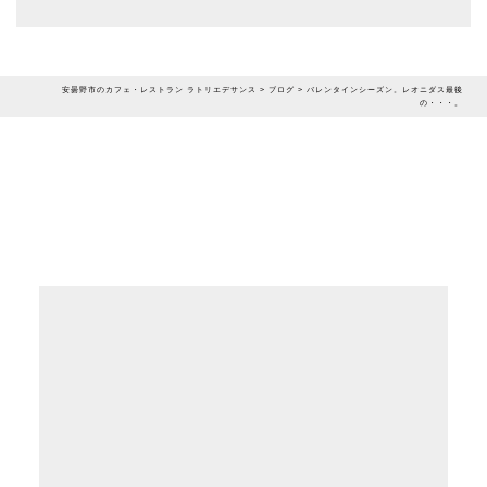
安曇野市のカフェ・レストラン ラトリエデサンス
>
ブログ
>
バレンタインシーズン。レオニダス最後
の・・・。