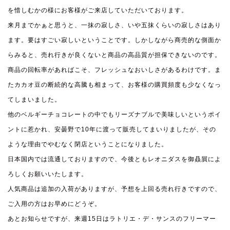
を惜しむかの様にお客様がご来店していただいております。
来月までかぁと思うと、一抹の寂しさ、いや五抹くらいの寂しさはあり
ます。要はすごい寂しいということです。しかしながら商売的な側面か
らみると、売れ行きが良くないと商品の高品質が担保できないのです。
商品の回転率があればこそ、フレッシュなおいしさがあるわけです。ま
たカカオ豆の断続的な高騰も相まって、お客様の購買頻度も少なくなっ
てしまいました。
他のベルギーチョコレートの中でもリーズナブルで美味しいというポイ
ントに惹かれ、安曇野で10年に渡って販売してまいりましたが、その
ような理由でやむなく閉店ということになりました。
日本国内では流通しておりますので、今後ともレオニダスを御贔屓によ
ろしくお願いいたします。
人気商品は追加の入荷がありますが、予想を上回る売れ行きですので、
ご入用の方はお早めにどうぞ。
あとお知らせですが、来週15日はラトリエ・デ・サンスのフリーマー