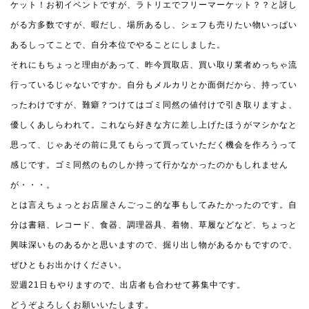
ケット！お初イベントですが、ラトリエでフリーマーケット？？と訝し
がる方多数ですが、暇だし、場所あるし、シェフも売りたい物いっぱい
あるしってことで、自分本位でやることにしました。
それにもちょっと理由があって、昨今買取店、買い取り業者めっちゃ流
行っているじゃないですか。自分もメルカリとか面倒だから、持ってい
ったわけですが、難癖？つけてはゴミ同然の値付けで引き取りますよ、
優しくあしらわれて。これなら好きな方に差し上げたほうがマシかなと
思って、じゃあその前に見てもらって買っていただく機会を作ろうって
感じです。ゴミ同然のものしか持って行かなかったのかもしれません
が・・・。
とは言えちょっとお店屋さんごっこ的な事もしてみたかったのです。自
分は書籍、レコード、食器、調理器具、着物、草履などなど、ちょっと
興味深いものあるかと思いますので、掘り出し物があるかもですので、
ぜひともお出かけください。
翌週21日もやりますので、出店者も合わせて募集中です。
どうぞよろしくお願いいたします。