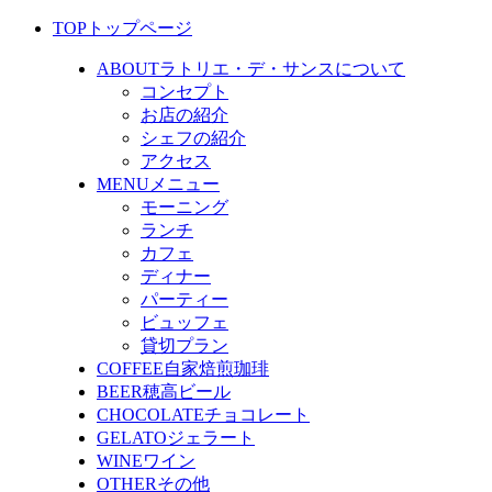
TOP
トップページ
ABOUT
ラトリエ・デ・サンスについて
コンセプト
お店の紹介
シェフの紹介
アクセス
MENU
メニュー
モーニング
ランチ
カフェ
ディナー
パーティー
ビュッフェ
貸切プラン
COFFEE
自家焙煎珈琲
BEER
穂高ビール
CHOCOLATE
チョコレート
GELATO
ジェラート
WINE
ワイン
OTHER
その他