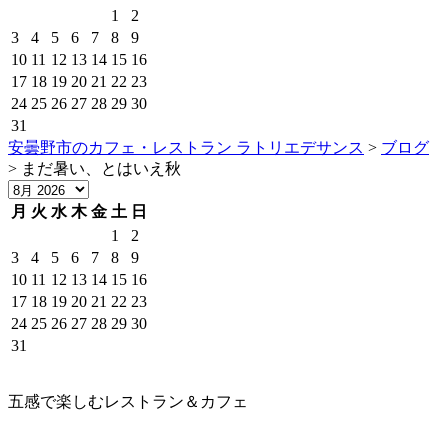
1
2
3
4
5
6
7
8
9
10
11
12
13
14
15
16
17
18
19
20
21
22
23
24
25
26
27
28
29
30
31
安曇野市のカフェ・レストラン ラトリエデサンス
>
ブログ
>
まだ暑い、とはいえ秋
月
火
水
木
金
土
日
1
2
3
4
5
6
7
8
9
10
11
12
13
14
15
16
17
18
19
20
21
22
23
24
25
26
27
28
29
30
31
五感で楽しむレストラン＆カフェ