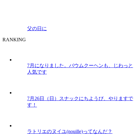
父の日に
RANKING
7月になりました。バウムクーヘンも、じわっと
人気です
7月26日（日）スナックにちようび、やりますで
す！
ラトリエのヌイユ(nouille)ってなんだ？