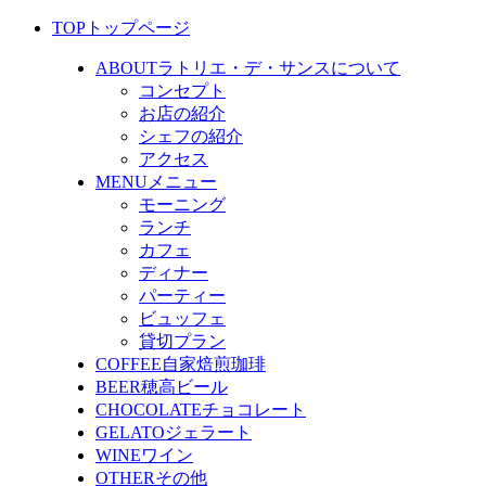
TOP
トップページ
ABOUT
ラトリエ・デ・サンスについて
コンセプト
お店の紹介
シェフの紹介
アクセス
MENU
メニュー
モーニング
ランチ
カフェ
ディナー
パーティー
ビュッフェ
貸切プラン
COFFEE
自家焙煎珈琲
BEER
穂高ビール
CHOCOLATE
チョコレート
GELATO
ジェラート
WINE
ワイン
OTHER
その他